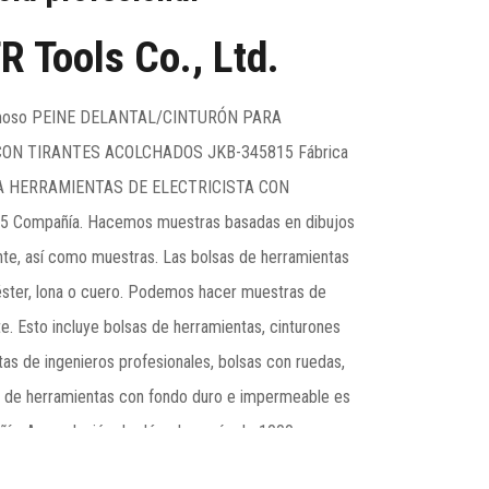
R Tools Co., Ltd.
amoso
PEINE DELANTAL/CINTURÓN PARA
ON TIRANTES ACOLCHADOS JKB-345815 Fábrica
 HERRAMIENTAS DE ELECTRICISTA CON
5 Compañía
. Hacemos muestras basadas en dibujos
nte, así como muestras. Las bolsas de herramientas
éster, lona o cuero. Podemos hacer muestras de
. Esto incluye bolsas de herramientas, cinturones
as de ingenieros profesionales, bolsas con ruedas,
sa de herramientas con fondo duro e impermeable es
añía. Acumulación de décadas, más de 1000 gamas
 varias bolsas de herramientas, cinturones de