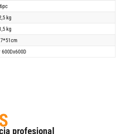
6pc
2,5 kg
1,5 kg
37*51cm
r 600Dx600D
S
cia profesional