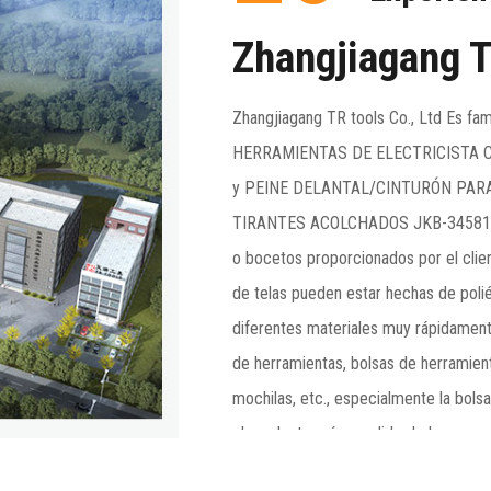
Zhangjiagang T
Zhangjiagang TR tools Co., Ltd Es f
HERRAMIENTAS DE ELECTRICISTA C
y
PEINE DELANTAL/CINTURÓN PARA
TIRANTES ACOLCHADOS JKB-34581
o bocetos proporcionados por el clie
de telas pueden estar hechas de poli
diferentes materiales muy rápidamente
de herramientas, bolsas de herramient
mochilas, etc., especialmente la bol
el producto más vendido de la comp
de productos que incluyen rodilleras,