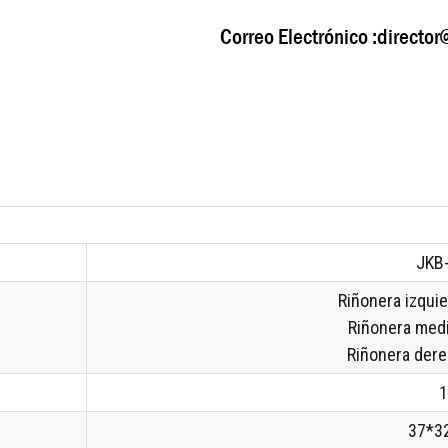
Correo Electrónico :
director
JKB
Riñonera izqui
Riñonera med
Riñonera der
1
37*3