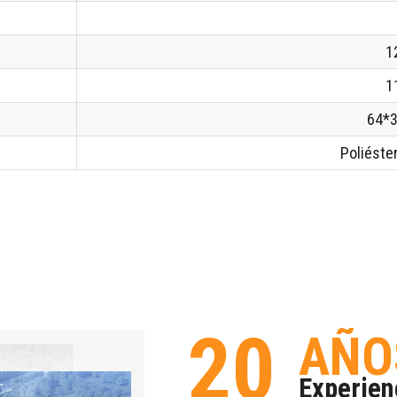
1
1
64*
Poliéste
20
AÑO
Experien