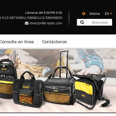
Llámenos AM 8:30-PM 5:00
Idioma ES
-512-58730861/58680113/58699800
director@tr-tools.com
Consulta en línea
Contáctenos