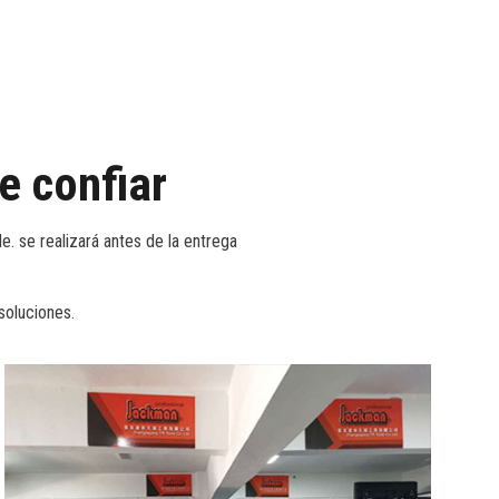
genieros profesionales, bolsas con ruedas, mochilas
namiento blandas que pueden satisfacer las
es, ingenieros de reparación o aficionados al
miento.
e confiar
e. se realizará antes de la entrega
soluciones.