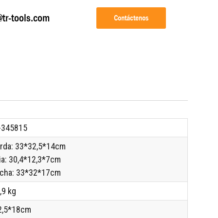
@tr-tools.com
Contáctenos
-345815
erda: 33*32,5*14cm
ia: 30,4*12,3*7cm
echa: 33*32*17cm
,9 kg
2,5*18cm