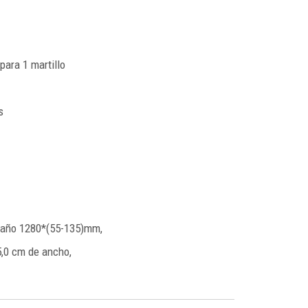
para 1 martillo
s
amaño 1280*(55-135)mm,
5,0 cm de ancho,