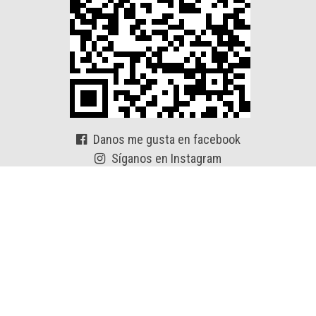
Danos me gusta en facebook
Síganos en Instagram
Síganos en Twitter
Conéctese con nosotros en
Linkedln
Derechos de autor © Zhangjiagang TR Tools Co.,Ltd. Reservados
todos los derechos.