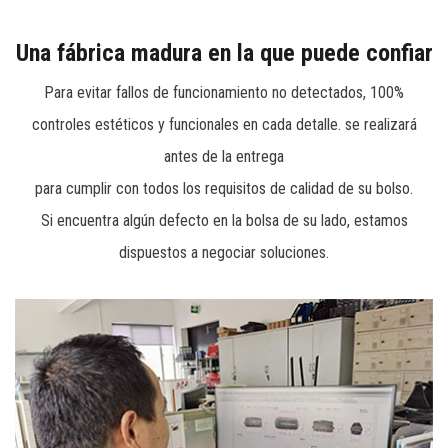
de 1000 gamas de productos que incluyen rodilleras, varias
Una fábrica madura en la que puede confiar
bolsas de herramientas, cinturones de herramientas, maletín
Para evitar fallos de funcionamiento no detectados, 100%
técnico para ingenieros profesionales, bolsas con ruedas,
controles estéticos y funcionales en cada detalle. se realizará
mochilas para herramientas y bolsas de almacenamiento
antes de la entrega
blandas que pueden satisfacer las necesidades de
para cumplir con todos los requisitos de calidad de su bolso.
plomeros, constructores, ingenieros de reparación o
Si encuentra algún defecto en la bolsa de su lado, estamos
aficionados al bricolaje para herramientas almacenamiento.
dispuestos a negociar soluciones.