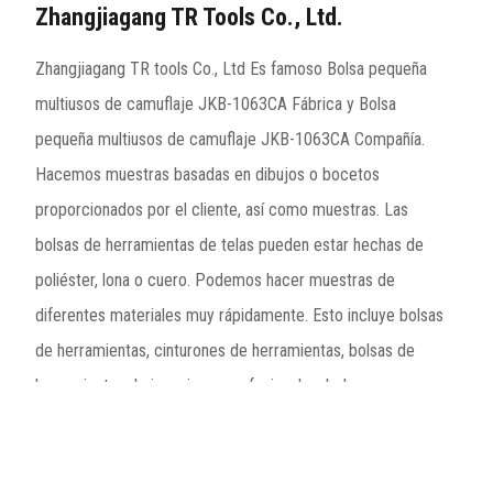
Zhangjiagang TR Tools Co., Ltd.
Zhangjiagang TR tools Co., Ltd Es famoso
Bolsa pequeña
multiusos de camuflaje JKB-1063CA Fábrica
y
Bolsa
pequeña multiusos de camuflaje JKB-1063CA Compañía
.
Hacemos muestras basadas en dibujos o bocetos
proporcionados por el cliente, así como muestras. Las
bolsas de herramientas de telas pueden estar hechas de
poliéster, lona o cuero. Podemos hacer muestras de
diferentes materiales muy rápidamente. Esto incluye bolsas
de herramientas, cinturones de herramientas, bolsas de
herramientas de ingenieros profesionales, bolsas con
ruedas, mochilas, etc., especialmente la bolsa de
herramientas con fondo duro e impermeable es el producto
más vendido de la compañía. Acumulación de décadas, más