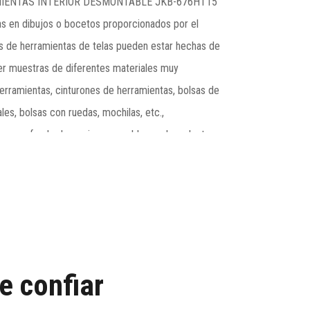
IENTAS INTERIOR DESMONTABLE JKB-676HT15
 en dibujos o bocetos proporcionados por el
as de herramientas de telas pueden estar hechas de
er muestras de diferentes materiales muy
erramientas, cinturones de herramientas, bolsas de
les, bolsas con ruedas, mochilas, etc.,
tas con fondo duro e impermeable es el producto
ación de décadas, más de 1000 gamas de productos
 de herramientas, cinturones de herramientas, maletín
, bolsas con ruedas, mochilas para herramientas y
e pueden satisfacer las necesidades de plomeros,
ón o aficionados al bricolaje para herramientas
e confiar