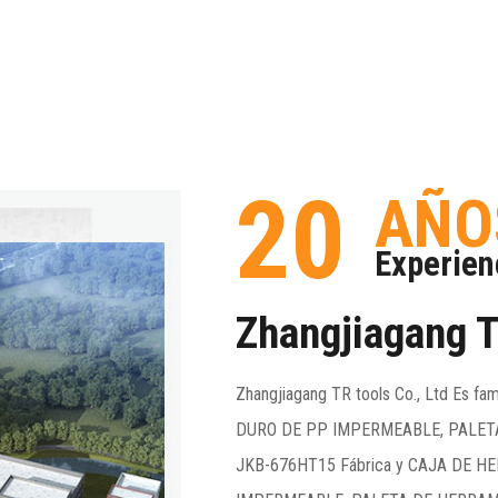
20
AÑO
Experien
Zhangjiagang T
Zhangjiagang TR tools Co., Ltd Es f
DURO DE PP IMPERMEABLE, PALET
JKB-676HT15 Fábrica
y
CAJA DE H