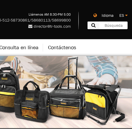
Llámenos AM 8:30-PM 5:00
Idioma ES
-512-58730861/58680113/58699800
director@tr-tools.com
Consulta en línea
Contáctenos