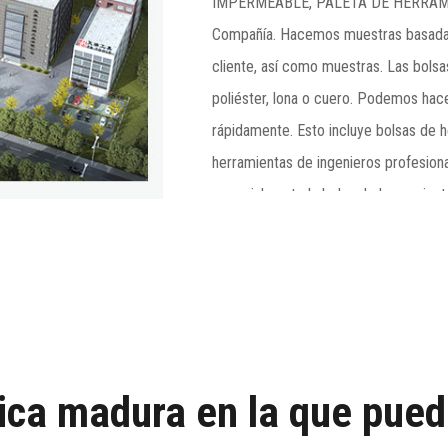
IMPERMEABLE, PALETA DE HERRAM
Compañía
. Hacemos muestras basadas
cliente, así como muestras. Las bols
poliéster, lona o cuero. Podemos hac
rápidamente. Esto incluye bolsas de h
herramientas de ingenieros profesiona
especialmente la bolsa de herramien
más vendido de la compañía. Acumul
que incluyen rodilleras, varias bolsas
técnico para ingenieros profesionales
bolsas de almacenamiento blandas qu
constructores, ingenieros de reparaci
almacenamiento.
ica madura en la que pued