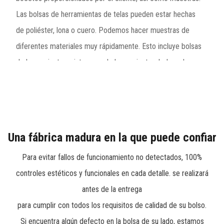
Las bolsas de herramientas de telas pueden estar hechas
de poliéster, lona o cuero. Podemos hacer muestras de
diferentes materiales muy rápidamente. Esto incluye bolsas
de herramientas, cinturones de herramientas, bolsas de
herramientas de ingenieros profesionales, bolsas con
ruedas, mochilas, etc., especialmente la bolsa de
herramientas con fondo duro e impermeable es el producto
más vendido de la compañía. Acumulación de décadas, más
Una fábrica madura en la que puede confiar
de 1000 gamas de productos que incluyen rodilleras, varias
Para evitar fallos de funcionamiento no detectados, 100%
bolsas de herramientas, cinturones de herramientas, maletín
controles estéticos y funcionales en cada detalle. se realizará
técnico para ingenieros profesionales, bolsas con ruedas,
antes de la entrega
mochilas para herramientas y bolsas de almacenamiento
para cumplir con todos los requisitos de calidad de su bolso.
blandas que pueden satisfacer las necesidades de
Si encuentra algún defecto en la bolsa de su lado, estamos
plomeros, constructores, ingenieros de reparación o