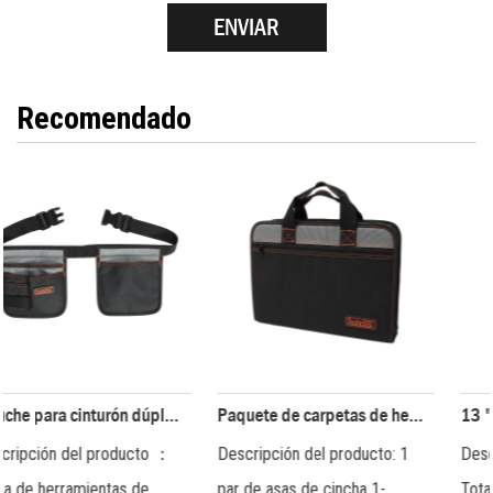
Recomendado
ra cinturón dúplex (serie 200, negro/gris) JKB-39319
Paquete de carpetas de herramientas multifunción (serie 200) JKB-81719
13 " JKB-010 Bolsa de herrami
Descripción del producto: 1
Descripción del producto:
par de asas de cincha 1-
Totalizador de boca grande