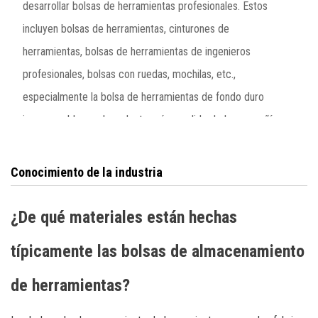
desarrollar bolsas de herramientas profesionales. Estos
incluyen bolsas de herramientas, cinturones de
herramientas, bolsas de herramientas de ingenieros
profesionales, bolsas con ruedas, mochilas, etc.,
especialmente la bolsa de herramientas de fondo duro
impermeable es el producto más vendido de la compañía.
Otra idea innovadora más, la empresa ha desarrollado una
bolsa plegable que exporta a Japón. Eso es beneficioso
Conocimiento de la industria
para ahorrar el flete de los clientes. En los últimos 20 años,
TR Tools ha proporcionado más de 100 rodilleras para
¿De qué materiales están hechas
bolsas de herramientas de la marca ODM a clientes en
típicamente las bolsas de almacenamiento
Europa, América, Japón y otros países.
de herramientas?