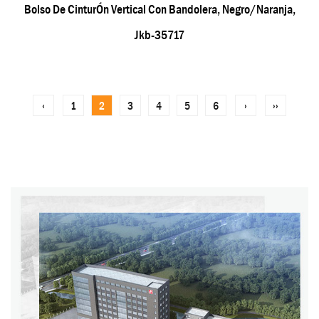
Bolso De CinturÓn Vertical Con Bandolera, Negro/naranja,
Jkb-35717
‹
1
2
3
4
5
6
›
››